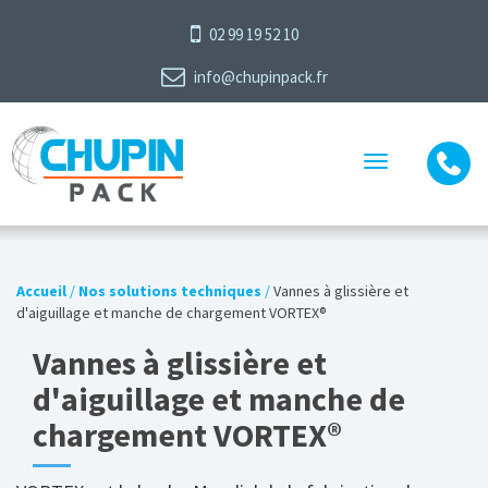
02 99 19 52 10
info@chupinpack.fr
Toggle
navigation
Accueil
/
Nos solutions techniques
/
Vannes à glissière et
d'aiguillage et manche de chargement VORTEX®
Vannes à glissière et
d'aiguillage et manche de
chargement VORTEX®