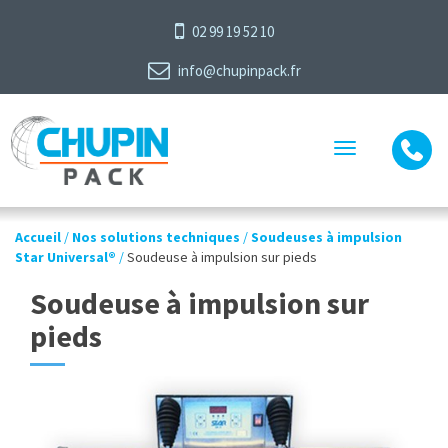
02 99 19 52 10
info@chupinpack.fr
Toggle
navigation
Accueil
/
Nos solutions techniques
/
Soudeuses à impulsion
Star Universal®
/
Soudeuse à impulsion sur pieds
Soudeuse à impulsion sur
pieds