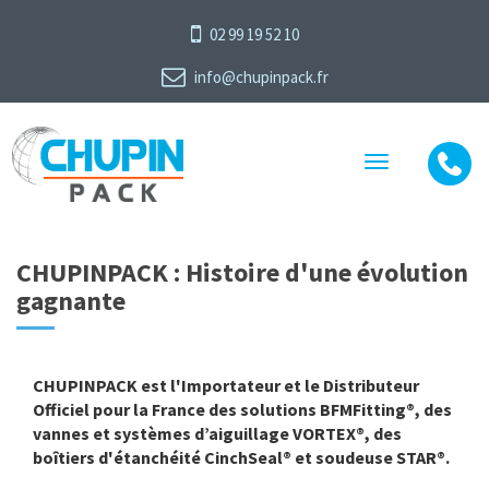
02 99 19 52 10
info@chupinpack.fr
Toggle
navigation
CHUPINPACK : Histoire d'une évolution
gagnante
CHUPINPACK est l'Importateur et le Distributeur
Officiel pour la France des solutions BFMFitting®, des
vannes et systèmes d’aiguillage VORTEX®, des
boîtiers d'étanchéité CinchSeal
®
et soudeuse STAR
®
.