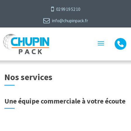
02 99 19 52 10
info@chupinpack.fr
Toggle
navigation
Nos services
Une équipe commerciale à votre écoute