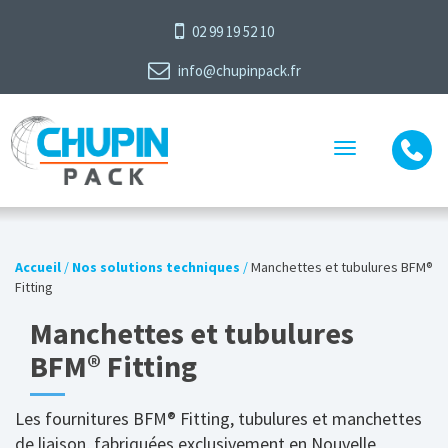
02 99 19 52 10
info@chupinpack.fr
Toggle
navigation
Accueil
/
Nos solutions techniques
/
Manchettes et tubulures BFM®
Fitting
Manchettes et tubulures
BFM® Fitting
Les fournitures BFM® Fitting, tubulures et manchettes
de liaison, fabriquées exclusivement en Nouvelle