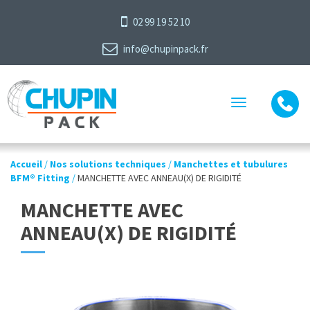
02 99 19 52 10
info@chupinpack.fr
Toggle
navigation
Accueil
/
Nos solutions techniques
/
Manchettes et tubulures
BFM® Fitting
/
MANCHETTE AVEC ANNEAU(X) DE RIGIDITÉ
MANCHETTE AVEC
ANNEAU(X) DE RIGIDITÉ