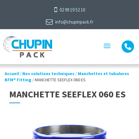
02 99 19 52 10
info@chupinpack.fr
Toggle
navigation
Accueil
/
Nos solutions techniques
/
Manchettes et tubulures
BFM® Fitting
/
MANCHETTE SEEFLEX 060 ES
MANCHETTE SEEFLEX 060 ES