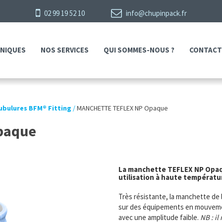
02 99 19 52 10
info@chupinpack.fr
HNIQUES
NOS SERVICES
QUI SOMMES-NOUS ?
CONTACT
ubulures BFM® Fitting
/
MANCHETTE TEFLEX NP Opaque
paque
La manchette TEFLEX NP Opaq
utilisation à haute températu
Très résistante, la manchette de
sur des équipements en mouvement
avec une amplitude faible.
NB : il