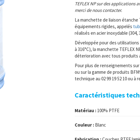
TEFLEX NP sur des applications a
merci de nous contacter.
La manchette de liaison étanche 
équipements rigides, appelés
tub
réalisés en acier inoxydable (304,
Développée pour des utilisations
à 316°C), la manchette TEFLEX NP
déterioration avec tous produits 
Pour plus de renseignements sur
ou sur la gamme de produits BFM®
technique au 02 99 19 52 10 ou à 
Caractéristiques tec
Matériau :
100% PTFE
Couleur :
Blanc
Fabrication :
Couches PTFE lam