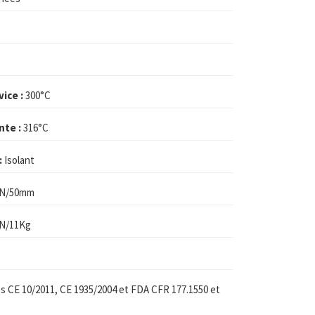
ice :
300°C
nte :
316°C
:
Isolant
 N/50mm
 N/11Kg
 CE 10/2011, CE 1935/2004 et FDA CFR 177.1550 et