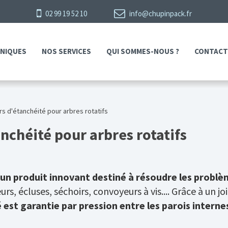
02 99 19 52 10
info@chupinpack.fr
HNIQUES
NOS SERVICES
QUI SOMMES-NOUS ?
CONTACT
ers d'étanchéité pour arbres rotatifs
anchéité pour arbres rotatifs
 un produit innovant destiné à résoudre les problè
rs, écluses, séchoirs, convoyeurs à vis.... Grâce à un j
 est garantie par pression entre les parois interne