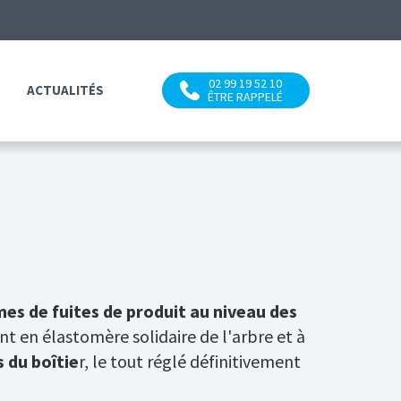
02 99 19 52 10
ACTUALITÉS
ÊTRE RAPPELÉ
mes de fuites de produit au niveau des
oint en élastomère solidaire de l'arbre et à
s du boîtie
r, le tout réglé définitivement