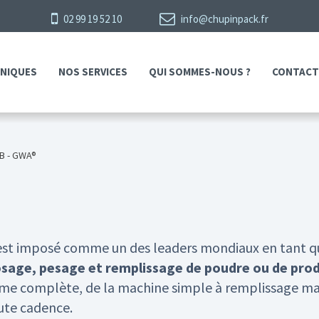
02 99 19 52 10
info@chupinpack.fr
HNIQUES
NOS SERVICES
QUI SOMMES-NOUS ?
CONTACT
B - GWA®
®
st imposé comme un des leaders mondiaux en tant que
osage, pesage et remplissage de poudre ou de prod
 complète, de la machine simple à remplissage manu
ute cadence.