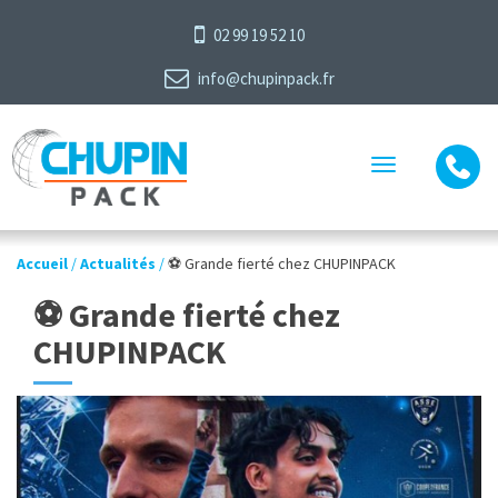
02 99 19 52 10
info@chupinpack.fr
Toggle
navigation
Accueil
/
Actualités
/
⚽️ Grande fierté chez CHUPINPACK
⚽️ Grande fierté chez
CHUPINPACK