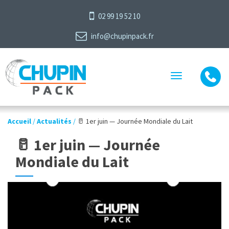
02 99 19 52 10
info@chupinpack.fr
Toggle
navigation
Accueil
/
Actualités
/
🥛 1er juin — Journée Mondiale du Lait
🥛 1er juin — Journée
Mondiale du Lait